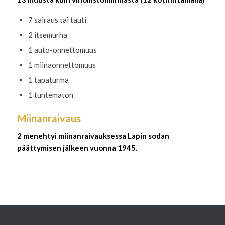
7 sairaus tai tauti
2 itsemurha
1 auto-onnettomuus
1 miinaonnettomuus
1 tapaturma
1 tuntematon
Miinanraivaus
2 menehtyi miinanraivauksessa Lapin sodan
päättymisen jälkeen vuonna 1945.