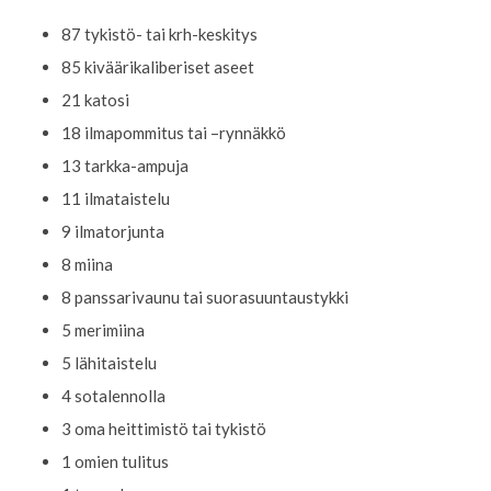
87 tykistö- tai krh-keskitys
85 kiväärikaliberiset aseet
21 katosi
18 ilmapommitus tai –rynnäkkö
13 tarkka-ampuja
11 ilmataistelu
9 ilmatorjunta
8 miina
8 panssarivaunu tai suorasuuntaustykki
5 merimiina
5 lähitaistelu
4 sotalennolla
3 oma heittimistö tai tykistö
1 omien tulitus