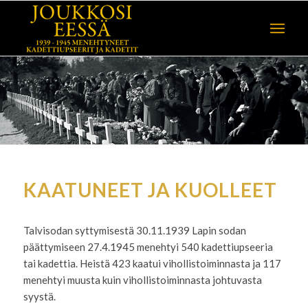
KAATUNEET JA KUOLLEET
Talvisodan syttymisestä 30.11.1939 Lapin sodan
päättymiseen 27.4.1945 menehtyi 540 kadettiupseeria
tai kadettia. Heistä 423 kaatui vihollistoiminnasta ja 117
menehtyi muusta kuin vihollistoiminnasta johtuvasta
syystä.