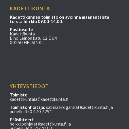
KADETTIKUNTA
Kadettikunnan toimisto on avoinna maanantaista
torstaihin klo 09.00-14.00
.
Postiosoite
Kadettikunta
Eino Leinon katu 12 E 64
00250 HELSINKI
YHTEYSTIEDOT
Toimisto
:
kadettikunta(at)kadettikunta.fi
Toimistonhoitaja
: sabina.krogars(at)kadettikunta.fi ja
puhelin 050 470 7291
Pääsihteeri
:
heikki.pohja(at)kadettikunta.fi ja
puhelin 040 517 1100