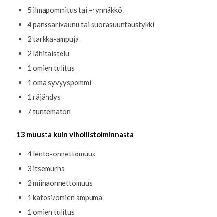
5 ilmapommitus tai –rynnäkkö
4 panssarivaunu tai suorasuuntaustykki
2 tarkka-ampuja
2 lähitaistelu
1 omien tulitus
1 oma syvyyspommi
1 räjähdys
7 tuntematon
13 muusta kuin vihollistoiminnasta
4 lento-onnettomuus
3 itsemurha
2 miinaonnettomuus
1 katosi/omien ampuma
1 omien tulitus