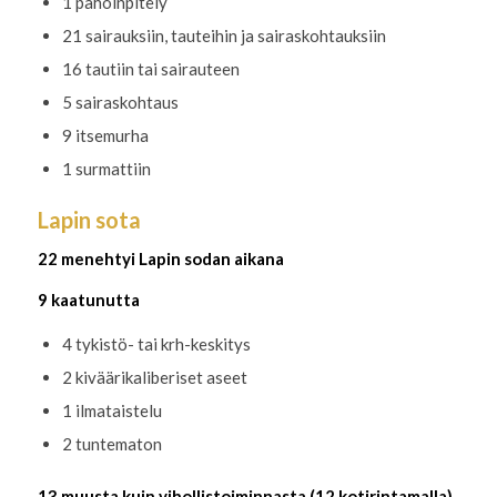
1 pahoinpitely
21 sairauksiin, tauteihin ja sairaskohtauksiin
16 tautiin tai sairauteen
5 sairaskohtaus
9 itsemurha
1 surmattiin
Lapin sota
22 menehtyi Lapin sodan aikana
9 kaatunutta
4 tykistö- tai krh-keskitys
2 kiväärikaliberiset aseet
1 ilmataistelu
2 tuntematon
13 muusta kuin vihollistoiminnasta (12 kotirintamalla)