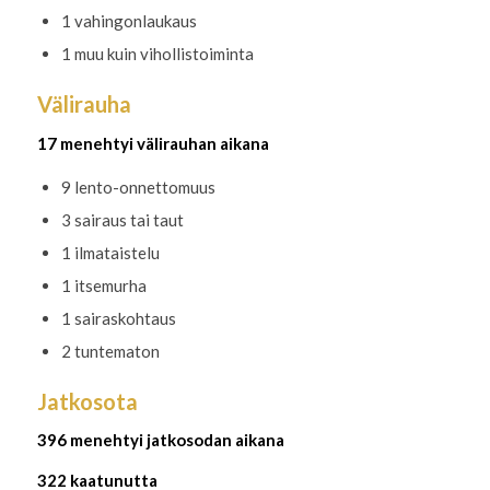
1 vahingonlaukaus
1 muu kuin vihollistoiminta
Välirauha
17 menehtyi välirauhan aikana
9 lento-onnettomuus
3 sairaus tai taut
1 ilmataistelu
1 itsemurha
1 sairaskohtaus
2 tuntematon
Jatkosota
396 menehtyi jatkosodan aikana
322 kaatunutta