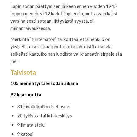
Lapin sodan päättymisen jälkeen ennen vuoden 1945
loppua menehtyi 12 kadettiupseeria, mutta vain kaksi
varsinaisesti sotaan liittyvästä syystä, eli
miinanraivauksessa.
Merkintä ”tuntematon” tarkoittaa, että henkilö on
yksiselitteisesti kaatunut, mutta lähteistä ei selviä
selkeästi kaatuiko hän luodista vai kranaatin sirpaleista
jne.:
Talvisota
105 menehtyi talvisodan aikana
92 kaatunutta
31 kiväärikaliberiset aseet
20 tykistö- tai krh-keskitys
9 ilmataistelu
9 katosi