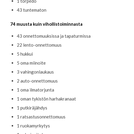
1 torpedo
43 tuntematon
74 muusta kuin vihollistoiminnasta
43 onnettomuuksissa ja tapaturmissa
22 lento-onnettomuus
5 hukkui
5 oma miinoite
3 vahingonlaukaus
2 auto-onnettomuus
1 oma ilmatorjunta
1 oman tykistön harhakranaat
1 putkiräjähdys
1 ratsastusonnettomuus
1 ruokamyrkytys