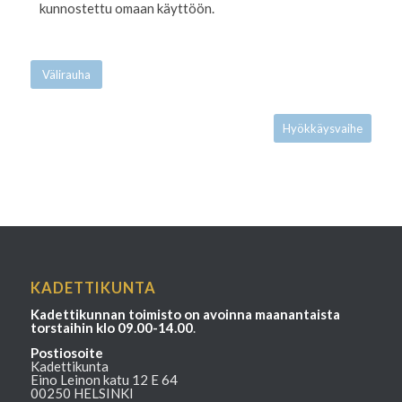
kunnostettu omaan käyttöön.
Välirauha
Hyökkäysvaihe
KADETTIKUNTA
Kadettikunnan toimisto on avoinna maanantaista
torstaihin klo 09.00-14.00
.
Postiosoite
Kadettikunta
Eino Leinon katu 12 E 64
00250 HELSINKI