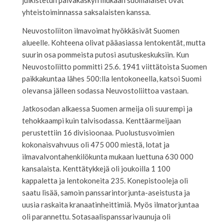
yhteistoiminnassa saksalaisten kanssa.
Neuvostoliiton ilmavoimat hyökkäsivät Suomen
alueelle. Kohteena olivat pääasiassa lentokentät, mutta
suurin osa pommeista putosi asutuskeskuksiin. Kun
Neuvostoliitto pommitti 25.6. 1941 viittätoista Suomen
paikkakuntaa lähes 500:lla lentokoneella, katsoi Suomi
olevansa jälleen sodassa Neuvostoliittoa vastaan.
Jatkosodan alkaessa Suomen armeija oli suurempi ja
tehokkaampi kuin talvisodassa. Kenttäarmeijaan
perustettiin 16 divisioonaa. Puolustusvoimien
kokonaisvahvuus oli 475 000 miestä, lotat ja
ilmavalvontahenkilökunta mukaan luettuna 630 000
kansalaista. Kenttätykkejä oli joukoilla 1 100
kappaletta ja lentokoneita 235. Konepistooleja oli
saatu lisää, samoin panssarintorjunta-aseistusta ja
uusia raskaita kranaatinheittimiä. Myös ilmatorjuntaa
oli parannettu. Sotasaalispanssarivaunuja oli