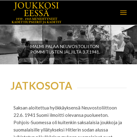
MALMI PALAA NEUVOSTOLIITON
POMMITUSTEN JÄLJILTÄ 3.7.1941.
JATKOSOTA
Saksan aloitettua hyökkäyksensä Neuvostoliittoon
22.6. 1941 Suomi ilmoitti olevansa puolueeton.
Pohjois-Suomessa oli kuitenkin saksalaisia joukkoja ja
suomalaisille yllätykseksi Hitlerin sodan alussa
julkistetun päiväkäskyn mukaan suomalaiset ovat