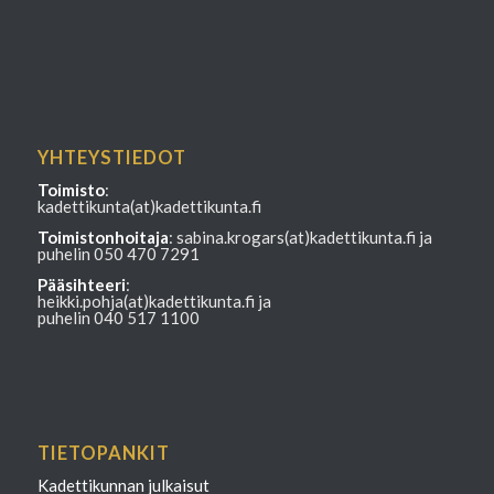
YHTEYSTIEDOT
Toimisto
:
kadettikunta(at)kadettikunta.fi
Toimistonhoitaja
: sabina.krogars(at)kadettikunta.fi ja
puhelin 050 470 7291
Pääsihteeri
:
heikki.pohja(at)kadettikunta.fi ja
puhelin 040 517 1100
TIETOPANKIT
Kadettikunnan julkaisut