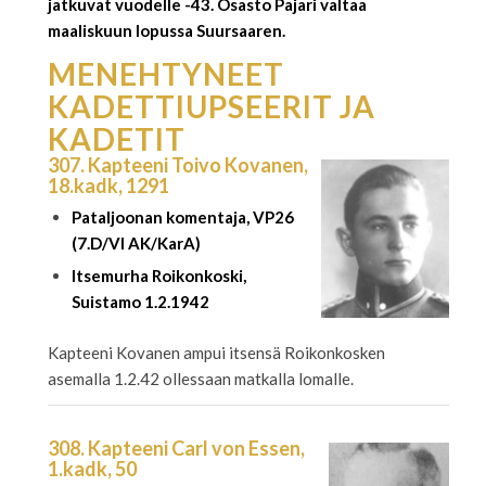
jatkuvat vuodelle -43. Osasto Pajari valtaa
maaliskuun lopussa Suursaaren.
MENEHTYNEET
KADETTIUPSEERIT JA
KADETIT
307. Kapteeni Toivo Kovanen,
18.kadk, 1291
Pataljoonan komentaja, VP26
(7.D/VI AK/KarA)
Itsemurha Roikonkoski,
Suistamo 1.2.1942
Kapteeni Kovanen ampui itsensä Roikonkosken
asemalla 1.2.42 ollessaan matkalla lomalle.
308. Kapteeni Carl von Essen,
1.kadk, 50