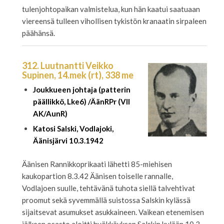
tulenjohtopaikan valmistelua, kun hän kaatui saatuaan
viereensä tulleen vihollisen tykistön kranaatin sirpaleen
päähänsä.
312. Luutnantti Veikko
Supinen, 14.mek (rt), 338 me
Joukkueen johtaja (patterin
päällikkö, Lke6) /ÄänRPr (VII
AK/AunR)
Katosi Salski, Vodlajoki,
Äänisjärvi 10.3.1942
Äänisen Rannikkoprikaati lähetti 85-miehisen
kaukopartion 8.3.42 Äänisen toiselle rannalle,
Vodlajoen suulle, tehtävänä tuhota siellä talvehtivat
proomut sekä syvemmällä suistossa Salskin kylässä
sijaitsevat asumukset asukkaineen. Vaikean etenemisen