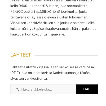
jälkeen osasto aloitti hyökkäyksen Salskin kylään 10.3.
kello 0400. Luutnantti Supinen, joka normaalisti oli
75/50C-patterin päällikkö, johti joukkuetta, jonka
tehtävänä oli kylässä olevien alusten tuhoaminen.
Vihollisen konekivääritulen alla joukkue hajaantui eikä
kukaan nähnyt Supisen kaatuvan, mutta hän ei palannut
kaukopartion kokoontumispaikalle.
LÄHTEET
Lähteet esitetty kirjassa ja sen sähköisessä versiossa
(PDF) joka on ladattavissa Kadettikunnan ja tämän
sivuston verkkosivuilta.
