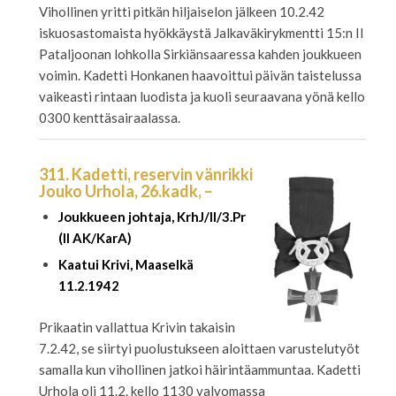
Vihollinen yritti pitkän hiljaiselon jälkeen 10.2.42
iskuosastomaista hyökkäystä Jalkaväkirykmentti 15:n II
Pataljoonan lohkolla Sirkiänsaaressa kahden joukkueen
voimin. Kadetti Honkanen haavoittui päivän taistelussa
vaikeasti rintaan luodista ja kuoli seuraavana yönä kello
0300 kenttäsairaalassa.
311. Kadetti, reservin vänrikki
Jouko Urhola, 26.kadk, –
Joukkueen johtaja, KrhJ/II/3.Pr
(II AK/KarA)
Kaatui Krivi, Maaselkä
11.2.1942
Prikaatin vallattua Krivin takaisin
7.2.42, se siirtyi puolustukseen aloittaen varustelutyöt
samalla kun vihollinen jatkoi häirintäammuntaa. Kadetti
Urhola oli 11.2. kello 1130 valvomassa