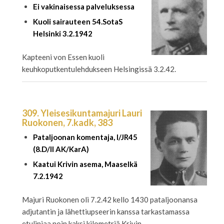
Ei vakinaisessa palveluksessa
Kuoli sairauteen 54.SotaS
Helsinki 3.2.1942
Kapteeni von Essen kuoli
keuhkoputkentulehdukseen Helsingissä 3.2.42.
309. Yleisesikuntamajuri Lauri
Ruokonen, 7.kadk, 383
Pataljoonan komentaja, I/JR45
(8.D/II AK/KarA)
Kaatui Krivin asema, Maaselkä
7.2.1942
Majuri Ruokonen oli 7.2.42 kello 1430 pataljoonansa
adjutantin ja lähettiupseerin kanssa tarkastamassa
etulinjaa noin kaksi kilometriä Krivin