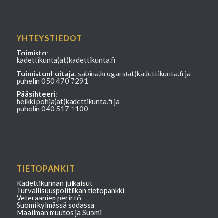
YHTEYSTIEDOT
Toimisto
:
kadettikunta(at)kadettikunta.fi
Toimistonhoitaja
: sabina.krogars(at)kadettikunta.fi ja
puhelin 050 470 7291
Pääsihteeri
:
heikki.pohja(at)kadettikunta.fi ja
puhelin 040 517 1100
TIETOPANKIT
Kadettikunnan julkaisut
Turvallisuuspolitiikan tietopankki
Veteraanien perintö
Suomi kylmässä sodassa
Maailman muutos ja Suomi