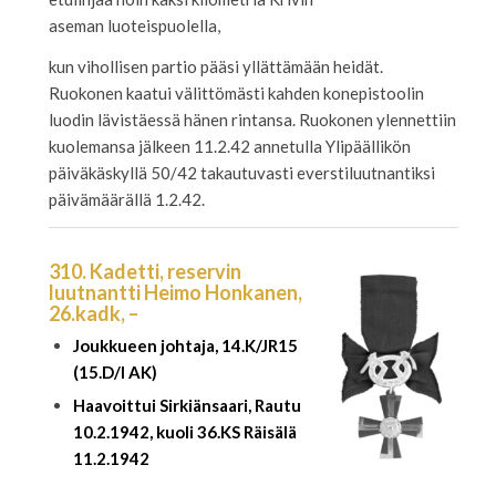
aseman luoteispuolella,
kun vihollisen partio pääsi yllättämään heidät.
Ruokonen kaatui välittömästi kahden konepistoolin
luodin lävistäessä hänen rintansa. Ruokonen ylennettiin
kuolemansa jälkeen 11.2.42 annetulla Ylipäällikön
päiväkäskyllä 50/42 takautuvasti everstiluutnantiksi
päivämäärällä 1.2.42.
310. Kadetti, reservin
luutnantti Heimo Honkanen,
26.kadk, –
Joukkueen johtaja, 14.K/JR15
(15.D/I AK)
Haavoittui Sirkiänsaari, Rautu
10.2.1942, kuoli 36.KS Räisälä
11.2.1942