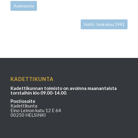
Asemasota
Huhti-, toukokuu 1942
KADETTIKUNTA
Kadettikunnan toimisto on avoinna maanantaista
torstaihin klo 09.00-14.00
.
Postiosoite
Kadettikunta
Eino Leinon katu 12 E 64
00250 HELSINKI