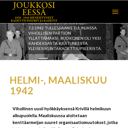
YLEISESIKUNTAEVERSTILUUTNANTTI
LAURI RUOKOSEN (7.KADK)
HAUTAJAISET HELSINGIN
HIETANIEMEN KAPPELISSA 21.2.1942.
RUOKONEN KAATUI KRIVILLÄ
7.2.1942 TULLESSAAN ETULINJASSA
VIHOLLISEN PARTION
YLLÄTTÄMÄKSI. RUOKONEN OLI YKSI
KAHDEKSASTA KAATUNEESTA
YLEISESIKUNTAKADETTIUPSEERISTA.
HELMI-, MAALISKUU
1942
Vihollinen uusii hyökkäyksensä Krivillä helmikuun
alkupuolella. Maaliskuussa aloitetaan
kenttäarmeijan suuret organisaatiomuutokset, jotka