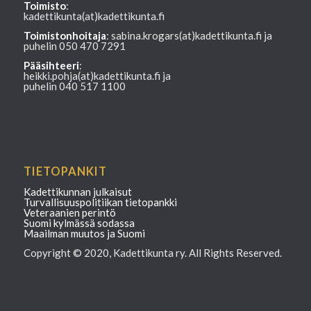
Toimisto
:
kadettikunta(at)kadettikunta.fi
Toimistonhoitaja
: sabina.krogars(at)kadettikunta.fi ja
puhelin 050 470 7291
Pääsihteeri
:
heikki.pohja(at)kadettikunta.fi ja
puhelin 040 517 1100
TIETOPANKIT
Kadettikunnan julkaisut
Turvallisuuspolitiikan tietopankki
Veteraanien perintö
Suomi kylmässä sodassa
Maailman muutos ja Suomi
Copyright © 2020, Kadettikunta ry. All Rights Reserved.